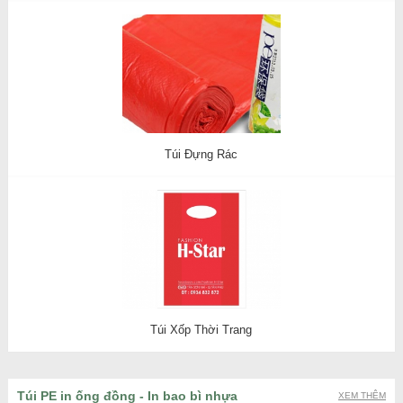
Túi Đựng Rác
Túi Xốp Thời Trang
Túi PE in ống đồng - In bao bì nhựa
XEM THÊM