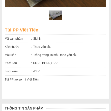
Túi PP Việt Tiến
Mã sản phẩm
SM IN
Kích thước
Theo yêu cầu
Màu sắc
Trắng trong, In màu theo yêu cầu
Chất liệu
PP,PE,BOPP, CPP
Lượt xem
4386
Túi PP áo sơ mi Việt Tiến
THÔNG TIN SẢN PHẨM