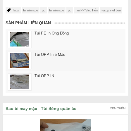
Tags
túi nilon pe
pp
tui nilon pe
pp
Túi PP Việt Tiến
tui pp viet tien
SẢN PHẨM LIÊN QUAN
Túi PE In Ống Đồng
Túi OPP In 5 Màu
Túi OPP IN
Bao bì may mặc - Túi đóng quần áo
XEM THÊM