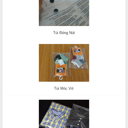
Túi Đóng Nút
Túi Móc Vớ