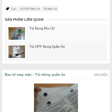
Tags
Túi OPP Móc vớ
Túi Móc vớ
SẢN PHẨM LIÊN QUAN
Túi Đựng Đĩa CD
Túi OPP Đựng Quần Áo
Bao bì may mặc - Túi đóng quần áo
XEM THÊM