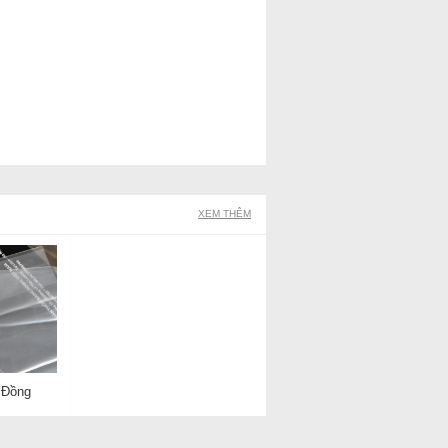
XEM THÊM
 Đồng