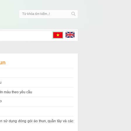
hun
u
 In màu theo yêu cầu
P
ên sử dụng đóng gói áo thun, quần tây và các