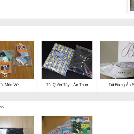
Túi Móc Vớ
Túi Quần Tây - Áo Thun
Túi Đựng Áo 
eo