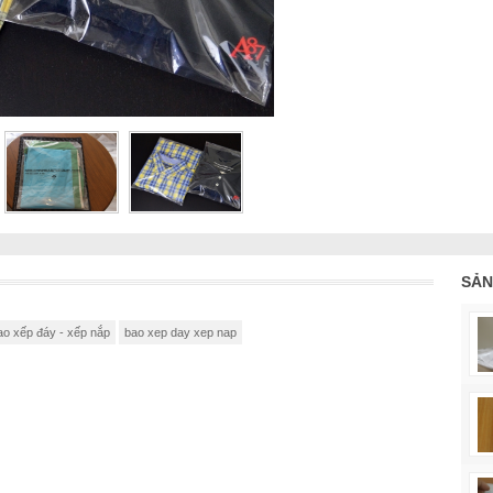
SẢN
ao xếp đáy - xếp nắp
bao xep day xep nap