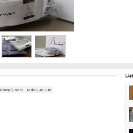
SẢN
úi đựng áo sơ mi
tui dung ao so mi