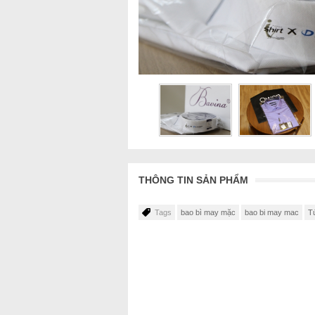
THÔNG TIN SẢN PHẨM
Tags
bao bì may mặc
bao bi may mac
T