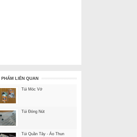
 PHẨM LIÊN QUAN
Túi Móc Vớ
Túi Đóng Nút
Túi Quần Tây - Áo Thun