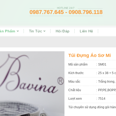
HOTLINE 24/7
0987.767.645 - 0908.796.118
ản Phẩm
Tin Tức
Hỏi Đáp
Liên Hệ
Túi Đựng Áo Sơ Mi
Mã sản phẩm
SM01
Kích thước
25 x 38 + 5
Màu sắc
Trắng trong,
Chất liệu
PP,PE,BOPP
Lượt xem
7514
Túi chuyên sử dụng đóng gói hàn