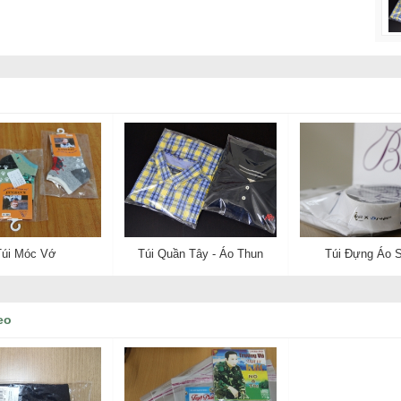
Túi Móc Vớ
Túi Quần Tây - Áo Thun
Túi Đựng Áo 
eo