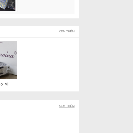
XEM THÊM
Sơ Mi
XEM THÊM